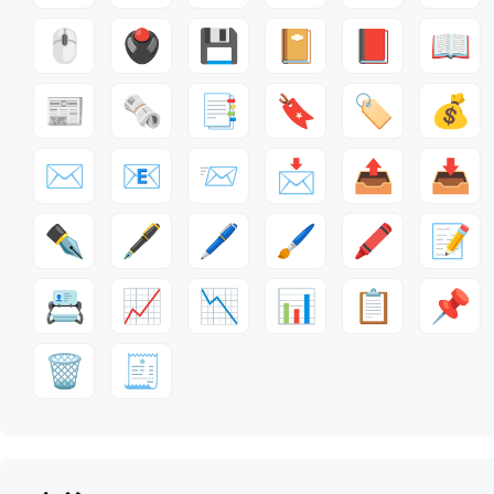
🖱️
🖲️
💾
📔
📕
📖
📰
🗞️
📑
🔖
🏷️
💰
✉️
📧
📨
📩
📤
📥
✒️
🖋️
🖊️
🖌️
🖍️
📝
📇
📈
📉
📊
📋
📌
🗑️
🧾