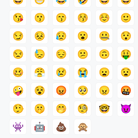
😘
😗
😙
😚
☺️
🙂
😏
😣
😥
😮
🤐
😯
😒
😓
😔
😕
🙃
🤑
🥴
😤
😢
😭
😦
😧
🤪
😵
😡
🥺
😠
🤬
🤥
🤫
🤭
🧐
🤓
😈
👾
🤖
💩
🙊