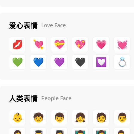
爱心表情
Love Face
💋
💘
💝
💖
💗
💓
💚
💙
💜
🖤
💟
💍
人类表情
People Face
👶
🧒
👦
👧
🧑
👨