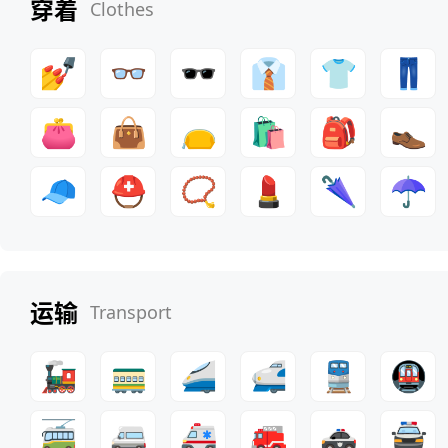
穿着
Clothes
💅
👓
🕶️
👔
👕
👖
👛
👜
👝
🛍️
🎒
👞
🧢
⛑️
📿
💄
🌂
☂️
运输
Transport
🚂
🚃
🚄
🚅
🚆
🚇
🚎
🚐
🚑
🚒
🚓
🚔