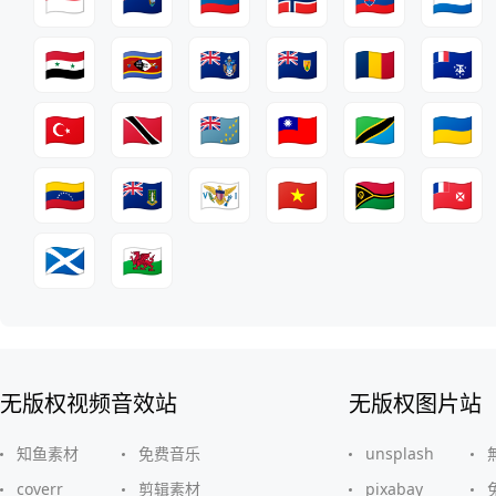
🇸🇾
🇸🇿
🇹🇦
🇹🇨
🇹🇩
🇹🇫
🇹🇷
🇹🇹
🇹🇻
🇹🇼
🇹🇿
🇺🇦
🇻🇪
🇻🇬
🇻🇮
🇻🇳
🇻🇺
🇼🇫
🏴󠁧󠁢󠁳󠁣󠁴󠁿
🏴󠁧󠁢󠁷󠁬󠁳󠁿
无版权视频音效站
无版权图片站
知鱼素材
免费音乐
unsplash
coverr
剪辑素材
pixabay