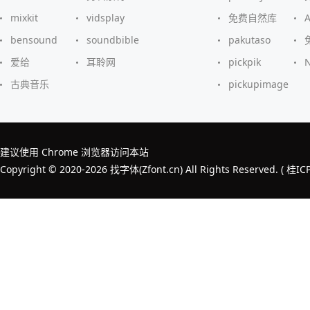
mixkit
vidsplay
免费自然库
bensound
soundbible
pakutaso
爱给
耳聆网
pickpik
古典音乐
pickupimage
建议使用 Chrome 浏览器访问本站
Copyright © 2020-2026 找字体(Zfont.cn) All Rights Reserved. (
桂IC