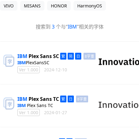
VIVO
MISANS
HONOR
HarmonyOS
搜索到
3
个与“
IBM
”相关的字体
IBM
Plex Sans SC
8字重
IBM
PlexSansSC
Ver 1.000
2024-12-10
IBM
Plex Sans TC
8字重
IBM
Plex Sans TC
Ver 1.000
2024-01-27