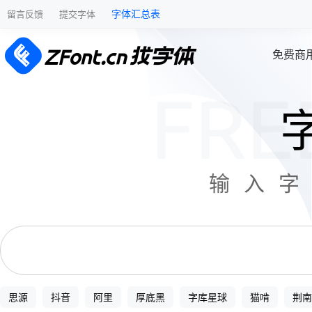
字体汇总表
留言反馈
提交字体
免费商
输入
思源
抖音
阿里
厚底黑
字库星球
猫啃
荆南