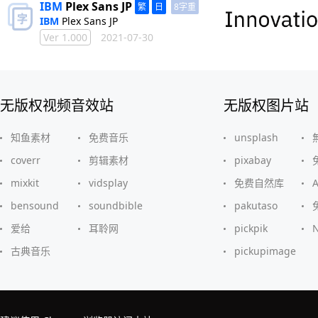
IBM
Plex Sans JP
8字重
IBM
Plex Sans JP
Ver 1.000
2021-07-30
无版权视频音效站
无版权图片站
知鱼素材
免费音乐
unsplash
coverr
剪辑素材
pixabay
mixkit
vidsplay
免费自然库
bensound
soundbible
pakutaso
爱给
耳聆网
pickpik
古典音乐
pickupimage