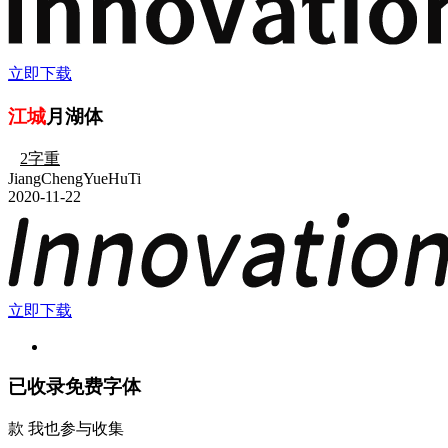
立即下载
江城
月湖体
2字重
JiangChengYueHuTi
2020-11-22
立即下载
已收录免费字体
款
我也参与收集