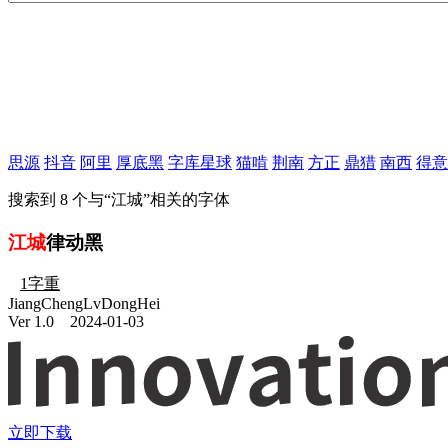
思源
抖音
阿里
厚底黑
字库星球
猫啃
荆南
方正
鼎猎
南西
得意
搜索到
8
个与“
江城
”相关的字体
江城
律动黑
1字重
JiangChengLvDongHei
Ver 1.0
2024-01-03
立即下载