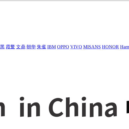
黑
霞鹜
文鼎
朝华
朱雀
IBM
OPPO
VIVO
MISANS
HONOR
Har