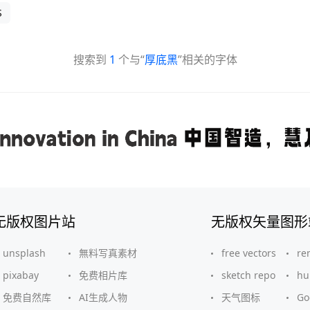
S
搜索到
1
个与“
厚底黑
”相关的字体
无版权图片站
无版权矢量图形
unsplash
無料写真素材
free vectors
re
pixabay
免费相片库
sketch repo
hu
免费自然库
AI生成人物
天气图标
G