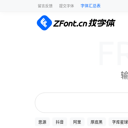
字体汇总表
留言反馈
提交字体
思源
抖音
阿里
厚底黑
字库星球