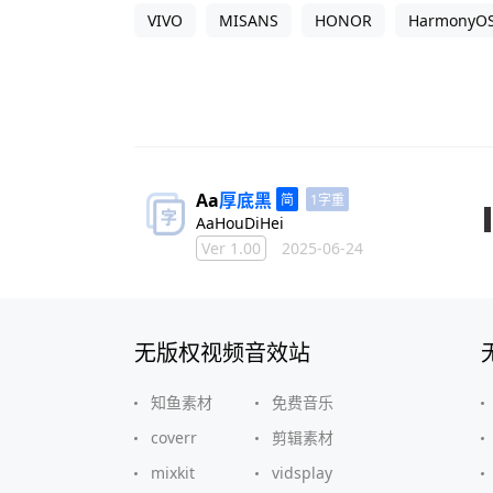
VIVO
MISANS
HONOR
HarmonyO
Aa
厚底
黑
1字重
AaHouDiHei
Ver 1.00
2025-06-24
无版权视频音效站
知鱼素材
免费音乐
coverr
剪辑素材
mixkit
vidsplay