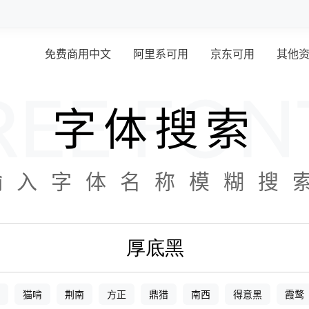
免费商用中文
阿里系可用
京东可用
其他
字体搜索
输入字体名称模糊搜
猫啃
荆南
方正
鼎猎
南西
得意黑
霞鹜