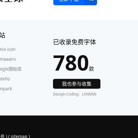
站
已收录免费字体
mix icon
780
maaans
款
oogle图标库
ntello
我也参与收集
onpark
Design-Coding：LANMIN
4号
) (
sitemap
)