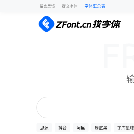
字体汇总表
留言反馈
提交字体
思源
抖音
阿里
厚底黑
字库星球