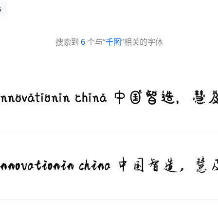
S
搜索到
6
个与“
千图
”相关的字体