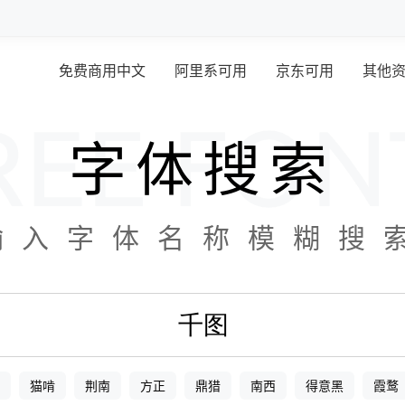
免费商用中文
阿里系可用
京东可用
其他
字体搜索
输入字体名称模糊搜
猫啃
荆南
方正
鼎猎
南西
得意黑
霞鹜