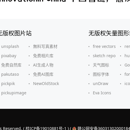
无版权图片站
无版权矢量图形
unsplash
無料写真素材
free vectors
re
pixabay
免费相片库
sketch repo
hu
免费自然库
AI生成人物
天气图标
G
pakutaso
免费AI图库
图标字体
fo
pickpik
NewOldStock
unDraw
ic
pickupimage
Eva Icons
s Reserved. (
桂ICP备19010881号-1
) (
赣公网安备3603130200018