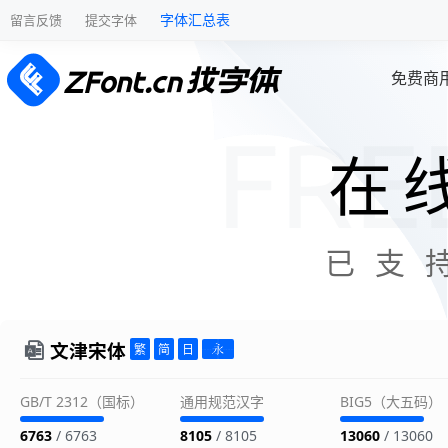
字体汇总表
留言反馈
提交字体
免费商
在
已支
文津宋体
GB/T 2312（国标）
通用规范汉字
BIG5（大五码）
6763
/ 6763
8105
/ 8105
13060
/ 13060