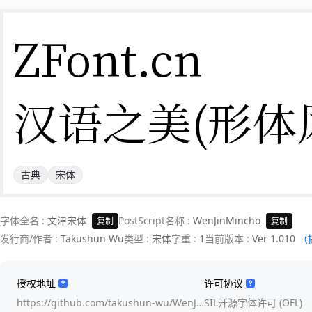
ZFont.cn 

汉语之美(形体
古典
宋体
字体全名 :
文津宋体
PostScript名称 :
WenJinMincho
复制
复制
发行商/作者 :
Takushun Wu
类型 :
宋体
字重 :
1
当前版本 :
Ver 1.010
（
授权地址
许可协议
https://github.com/takushun-wu/WenJ…
SIL开源字体许可 (OFL)