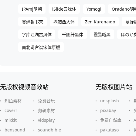
Yomogi
IPAmj明朝
iSlide云犹体
Oradano明
Zen Kurenaido
寒蝉锦书宋
鼎猎西大体
寒蝉
字库江湖古风体
千图纤墨体
霞鶩晰黑
ほのか
南北词宫谱宋体原版
无版权视频音效站
无版权图片站
知鱼素材
免费音乐
unsplash
coverr
剪辑素材
pixabay
mixkit
vidsplay
免费自然库
bensound
soundbible
pakutaso