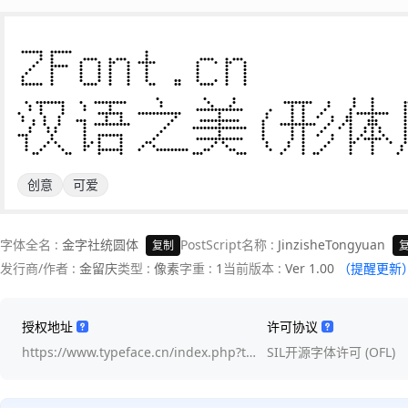
ZFont.cn 

汉语之美(形体
创意
可爱
字体全名 :
金字社统圆体
PostScript名称 :
JinzisheTongyuan
复制
发行商/作者 :
金留庆
类型 :
像素
字重 :
1
当前版本 :
Ver 1.00
（提醒更新
授权地址
许可协议
https://www.typeface.cn/index.php?t…
SIL开源字体许可 (OFL)