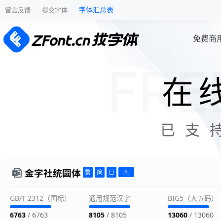
字体汇总表
留言反馈
提交字体
免费商
在
已支
金字社统圆体
GB/T 2312（国标）
通用规范汉字
BIG5（大五码）
6763
/ 6763
8105
/ 8105
13060
/ 13060