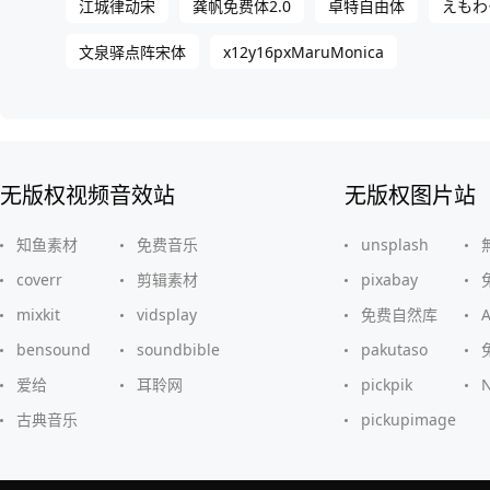
江城律动宋
龚帆免费体2.0
卓特自由体
えもわ
x12y16pxMaruMonica
文泉驿点阵宋体
无版权视频音效站
无版权图片站
知鱼素材
免费音乐
unsplash
coverr
剪辑素材
pixabay
mixkit
vidsplay
免费自然库
bensound
soundbible
pakutaso
爱给
耳聆网
pickpik
古典音乐
pickupimage