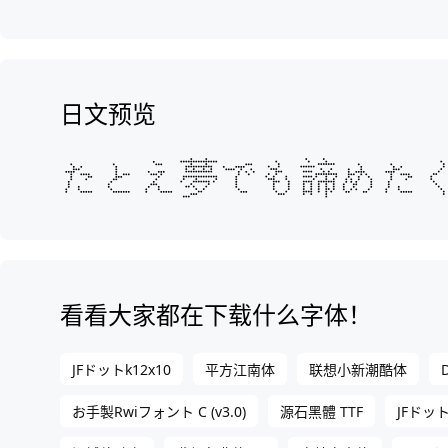
日文预览
看看大家都在下载什么字体！
JFドットk12x10
平方江南体
联想小新潮酷体
お手製Rwiフォント C (v3.0)
源石黑體 TTF
JFドッ