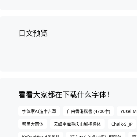
日文预览
看看大家都在下载什么字体！
Yusei M
字体家AI造字吉草
自由香港楷書 (4700字)
Chalk-S_JP
智勇大同体
云峰字库重庆山城棒棒体
KoPubWorld돋움체
07ふぉんとうは怖い明朝体
南