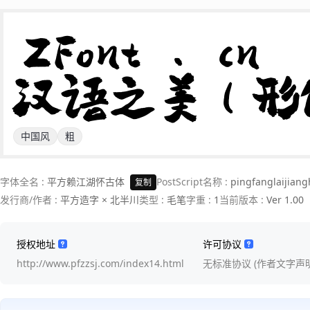
ZFont.cn 

汉语之美(形
中国风
粗
字体全名 :
平方赖江湖怀古体
PostScript名称 :
pingfanglaijian
复制
发行商/作者 :
平方造字 × 北半川
类型 :
毛笔
字重 :
1
当前版本 :
Ver 1.00
授权地址
许可协议
http://www.pfzzsj.com/index14.html
无标准协议 (作者文字声明