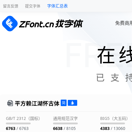
字体汇总表
留言反馈
提交字体
免费商
在
已支
平方赖江湖怀古体
GB/T 2312（国标）
通用规范汉字
BIG5（大五码）
6763
/ 6763
6638
/ 8105
4383
/ 13060