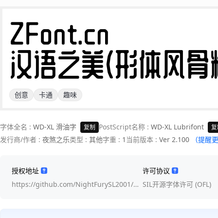
ZFont.cn 

汉语之美(形体风骨
创意
卡通
趣味
字体全名 :
WD-XL 滑油字
PostScript名称 :
WD-XL Lubrifont
复制
复
发行商/作者 :
夜煞之乐
类型 :
其他
字重 :
1
当前版本 :
Ver 2.100
（提醒
授权地址
许可协议
https://github.com/NightFurySL2001/…
SIL开源字体许可 (OFL)