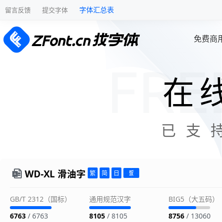
字体汇总表
留言反馈
提交字体
免费商
在
已支
WD-XL 滑油字
GB/T 2312（国标）
通用规范汉字
BIG5（大五码）
6763
/ 6763
8105
/ 8105
8756
/ 13060