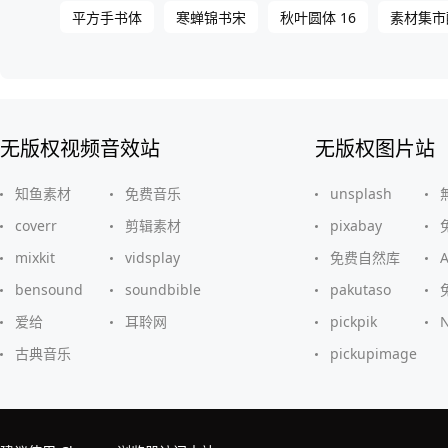
平方手书体
寒蝉锦书宋
秋叶圆体 16
素材集市
无版权视频音效站
无版权图片站
知鱼素材
免费音乐
unsplash
coverr
剪辑素材
pixabay
mixkit
vidsplay
免费自然库
bensound
soundbible
pakutaso
爱给
耳聆网
pickpik
古典音乐
pickupimage