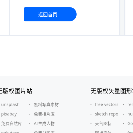
返回首页
无版权图片站
无版权矢量图形
unsplash
無料写真素材
free vectors
re
pixabay
免费相片库
sketch repo
hu
免费自然库
AI生成人物
天气图标
G
pakutaso
免费AI图库
图标字体
fo