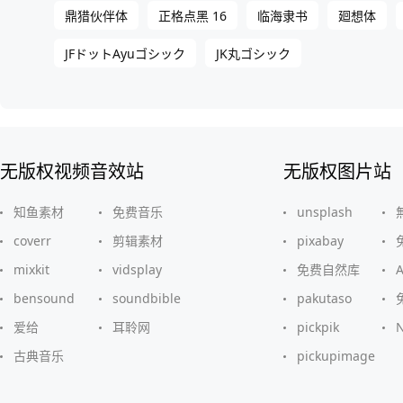
鼎猎伙伴体
正格点黑 16
临海隶书
廻想体
JFドットAyuゴシック
JK丸ゴシック
无版权视频音效站
无版权图片站
知鱼素材
免费音乐
unsplash
coverr
剪辑素材
pixabay
mixkit
vidsplay
免费自然库
bensound
soundbible
pakutaso
爱给
耳聆网
pickpik
古典音乐
pickupimage