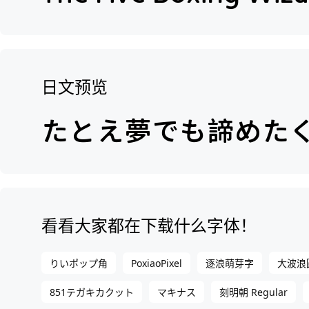
日文预览
看看大家都在下载什么字体！
PoxiaoPixel
りいポップ角
逐浪萌芽字
大波浪圓
851テガキカクット
マキナス
刻明朝 Regular