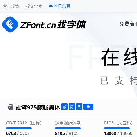
字体汇总表
留言反馈
提交字体
免费商
在
已支
霞鹜975朦胧黑体
GB/T 2312（国标）
通用规范汉字
BIG5（大五码）
6763
/ 6763
8105
/ 8105
13060
/ 13060