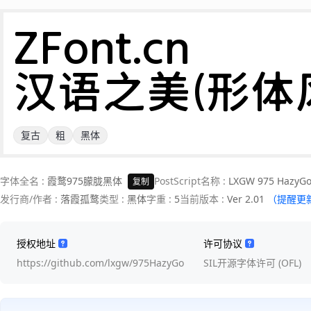
ZFont.cn 

汉语之美(形体
复古
粗
黑体
字体全名 :
霞鹜975朦胧黑体
PostScript名称 :
LXGW 975 HazyGo
复制
发行商/作者 :
落霞孤鹜
类型 :
黑体
字重 :
5
当前版本 :
Ver 2.01
（提醒更
授权地址
许可协议
https://github.com/lxgw/975HazyGo
SIL开源字体许可 (OFL)