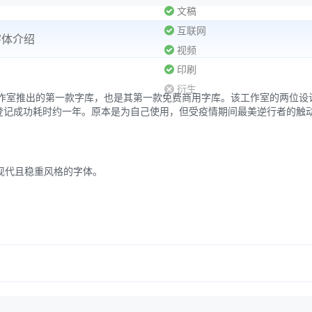
文稿
互联网
字体介绍
视频
印刷
衍生
作室推出的第一款字库，也是其第一款免费商用字库。该工作室的两位设
月版权登记成功耗时约一年。原本是为自己使用，但受疫情期间最美逆行者的
、现代且稳重风格的字体。