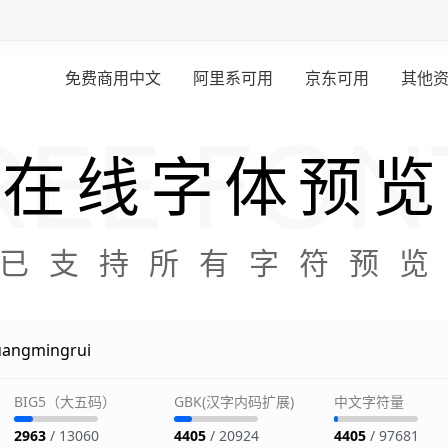
免费商用中文
阿里系可用
京东可用
其他
在线字体预览
已支持所有字符预
BIG5（大五码）
GBK(汉字内码扩展)
中文字符量
2963
/ 13060
4405
/ 20924
4405
/ 97681