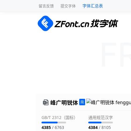
字体汇总表
留言反馈
提交字体
峰广明锐体
GB/T 2312（国标）
通用规范汉字
4385
/ 6763
4384
/ 8105