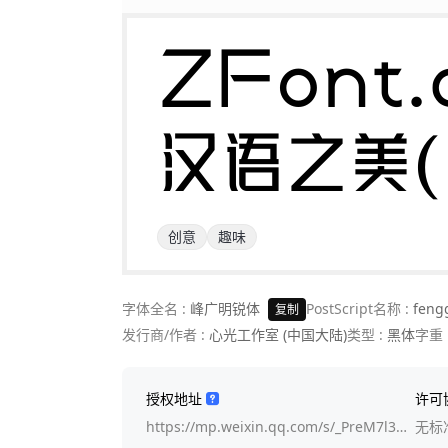
ZFont.c
汉语之美
创意
趣味
字体全名 :
峰广明锐体
PostScript名称 :
feng
复制
发行商/作者 :
心光工作室 (中国大陆)
类型 :
黑体
字重 
授权地址
许可
https://mp.weixin.qq.com/s/_PreM7l3…
无标