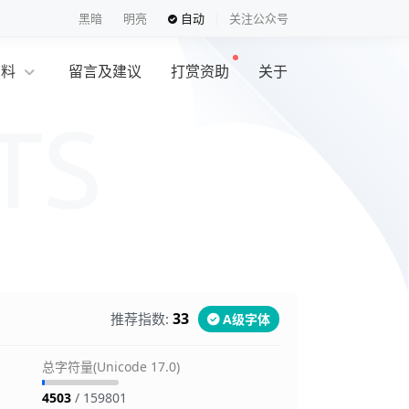
黑暗
明亮
自动
关注公众号
资料
留言及建议
打赏资助
关于
览
33
推荐指数:
A级字体
总字符量(Unicode 17.0)
4503
/ 159801