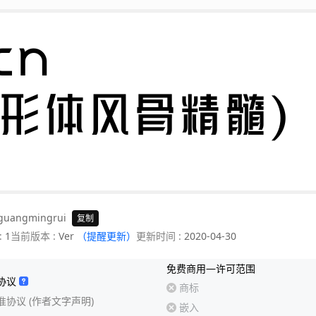
n 

(形体风骨精髓)
guangmingrui
复制
:
1
当前版本 :
Ver
（提醒更新）
更新时间 :
2020-04-30
免费商用—许可范围
协议
商标
准协议 (作者文字声明)
嵌入