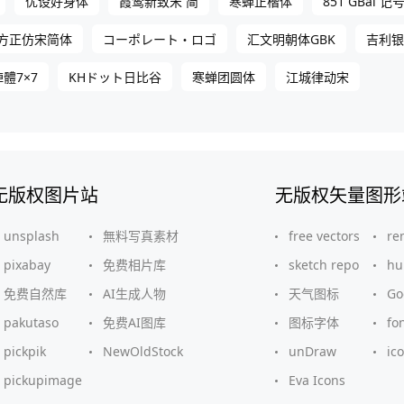
优设好身体
霞鹜新致宋 简
寒蝉正楷体
851 GBai 记
方正仿宋简体
コーポレート・ロゴ
汇文明朝体GBK
吉利银
體7×7
KHドット日比谷
寒蝉团圆体
江城律动宋
无版权图片站
无版权矢量图形
unsplash
無料写真素材
free vectors
re
pixabay
免费相片库
sketch repo
hu
免费自然库
AI生成人物
天气图标
G
pakutaso
免费AI图库
图标字体
fo
pickpik
NewOldStock
unDraw
ic
pickupimage
Eva Icons