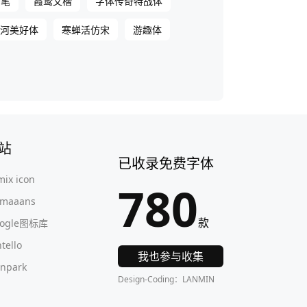
号笔
霞鹜文楷
字体传奇特战体
河美好体
寒蝉活仿宋
游趣体
站
已收录免费字体
mix icon
780
maaans
款
oogle图标库
ntello
我也参与收集
onpark
Design-Coding：LANMIN