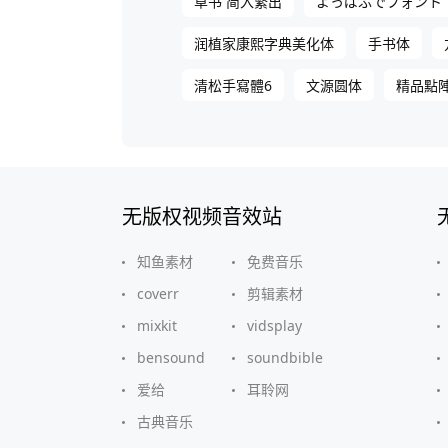
草书 简入繁出
よっぱふでフォント
润植家康熙字典美化体
手书体
清松手寫體6
文源圆体
精品點陣
无版权视频音效站
知鱼素材
免费音乐
coverr
剪辑素材
mixkit
vidsplay
bensound
soundbible
爱给
耳聆网
古典音乐