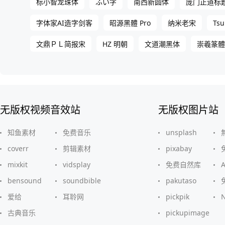
标小智龙珠体
ふい字
南西新圆体
庞门正道标
Tsu
字体家AI造字剑客
昭源黑體 Pro
纳米老宋
文鼎ＰＬ简报宋
HZ 明朝
文道潮黑体
崇羲篆體
无版权视频音效站
无版权图片站
知鱼素材
免费音乐
unsplash
coverr
剪辑素材
pixabay
mixkit
vidsplay
免费自然库
bensound
soundbible
pakutaso
爱给
耳聆网
pickpik
古典音乐
pickupimage