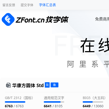
字体汇总表
留言反馈
提交字体
免费商
在
阿里系
华康方圆体 Std
GB/T 2312（国标）
通用规范汉字
BIG5（大五码）
6763
/ 6763
6641
/ 8105
6449
/ 13060