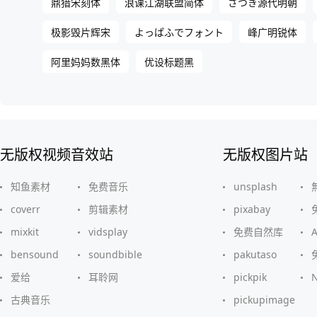
鼎猎宋刻体
浪课江湖联盟简体
さつき源代明朝
极影毁片辉宋
よっぱふでフォント
峰广明锐体
阿里妈妈数黑体
优设标题黑
无版权视频音效站
无版权图片站
知鱼素材
免费音乐
unsplash
coverr
剪辑素材
pixabay
mixkit
vidsplay
免费自然库
bensound
soundbible
pakutaso
爱给
耳聆网
pickpik
古典音乐
pickupimage