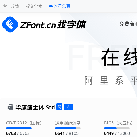
字体汇总表
留言反馈
提交字体
免费商
在
阿里系
华康瘦金体 Std
GB/T 2312（国标）
通用规范汉字
BIG5（大五码）
6763
/ 6763
6641
/ 8105
6449
/ 13060