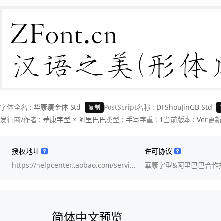
ZFont.cn 

汉语之美(形体
字体全名 :
华康瘦金体 Std
PostScript名称 :
DFShouJinGB Std
复制
发行商/作者 :
華康字型 × 阿里巴巴
类型 :
手写
字重 :
1
当前版本 :
Ver
更新
授权地址
许可协议
https://helpcenter.taobao.com/servi…
華康字型&阿里巴巴合作
简体中文预览